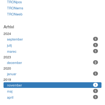
TRONpos
TRONwms
TRONweb
Arhivi
2024
september
1
julij
1
marec
1
2023
december
2
2020
januar
1
2019
november
1
maj
1
april
1